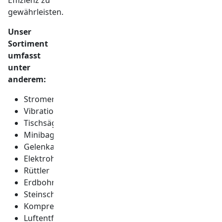
gewährleisten.
Unser
Sortiment
umfasst
unter
anderem:
Stromerzeuger
Vibrationsplatten
Tischsägen
Minibagger
Gelenkarbeitsbühnen
Elektrohammer
Rüttler
Erdbohrer
Steinschneider
Kompressoren
Luftentfeuchter